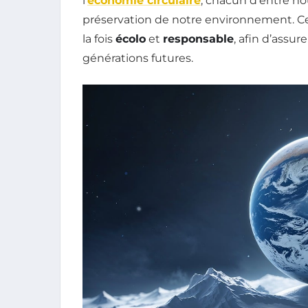
l’
économie circulaire
, chacun d’entre no
préservation de notre environnement. Cet 
la fois
écolo
et
responsable
, afin d’assur
générations futures.