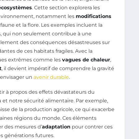
écosystèmes
. Cette section explorera les
’environnement, notamment les
modifications
 faune et la flore. Les exemples incluent la
es, qui non seulement contribue à une
également des conséquences désastreuses sur
ntes de ces habitats fragiles. Avec la
ques extrêmes comme les
vagues de chaleur
,
t
, il devient impératif de comprendre la gravité
r envisager un
avenir durable
.
tir à propos des effets dévastateurs du
et notre sécurité alimentaire. Par exemple,
sse de la production agricole, ce qui exacerbe
aines régions du monde. Ces éléments
r des mesures d’
adaptation
pour contrer ces
s générations futures.