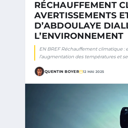
RÉCHAUFFEMENT CL
AVERTISSEMENTS E
D’ABDOULAYE DIALL
L’ENVIRONNEMENT
EN BREF Réchauffement climatique : enj
l’augmentation des températures et s
QUENTIN BOYER
12 MAI 2025